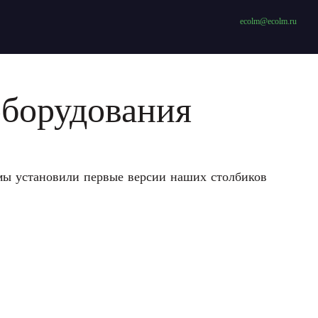
ecolm@ecolm.ru
оборудования
мы установили первые версии наших столбиков