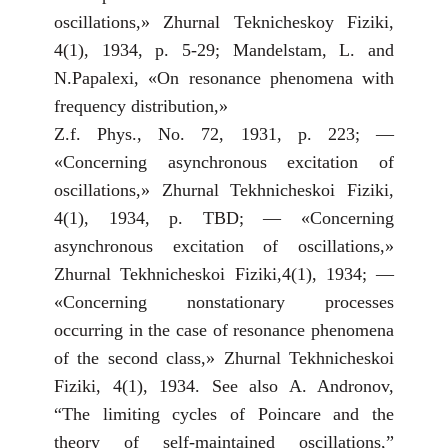
oscillations,» Zhurnal Teknicheskoy Fiziki,
4(1), 1934, p. 5-29; Mandelstam, L. and
N.Papalexi, «On resonance phenomena with
frequency distribution,»
Z.f. Phys., No. 72, 1931, p. 223; —
«Concerning asynchronous excitation of
oscillations,» Zhurnal Tekhnicheskoi Fiziki,
4(1), 1934, p. TBD; — «Concerning
asynchronous excitation of oscillations,»
Zhurnal Tekhnicheskoi Fiziki,4(1), 1934; —
«Concerning nonstationary processes
occurring in the case of resonance phenomena
of the second class,» Zhurnal Tekhnicheskoi
Fiziki, 4(1), 1934. See also A. Andronov,
“The limiting cycles of Poincare and the
theory of self-maintained oscillations,”