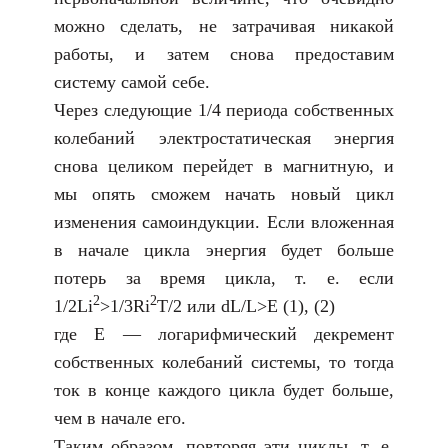
можно сделать, не затрачивая никакой
работы, и затем снова предоставим
систему самой себе.
Через следующие 1/4 периода собственных
колебаний электростатическая энергия
снова целиком перейдет в магнитную, и
мы опять сможем начать новый цикл
изменения самоиндукции. Если вложенная
в начале цикла энергия будет больше
потерь за время цикла, т. е. если
2
2
1/2Li
>1/3Ri
T/2 или dL/L>E (1), (2)
где E — логарифмический декремент
собственных колебаний системы, то тогда
ток в конце каждого цикла будет больше,
чем в начале его.
Таким образом, повторяя эти циклы, т. е.